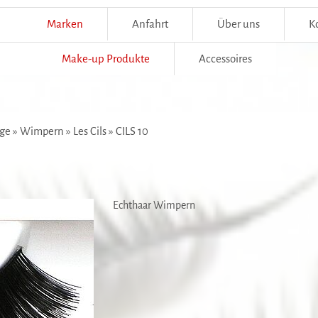
Marken
Anfahrt
Über uns
K
Make-up Produkte
Accessoires
ge
»
Wimpern
»
Les Cils
»
CILS 10
Echthaar Wimpern